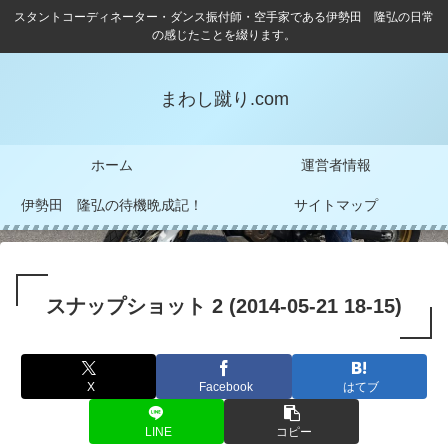
スタントコーディネーター・ダンス振付師・空手家である伊勢田 隆弘の日常
の感じたことを綴ります。
まわし蹴り.com
ホーム
運営者情報
伊勢田 隆弘の待機晩成記！
サイトマップ
スナップショット 2 (2014-05-21 18-15)
X
Facebook
はてブ
LINE
コピー