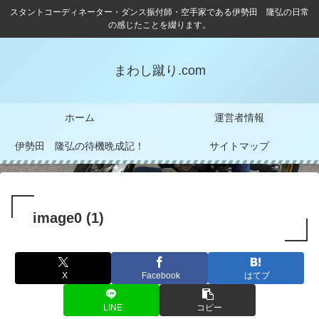
スタントコーディネーター・ダンス振付師・空手家である伊勢田 隆弘の日常
の感じたことを綴ります。
まわし蹴り.com
ホーム
運営者情報
伊勢田 隆弘の待機晩成記！
サイトマップ
image0 (1)
X
Facebook
はてブ
LINE
コピー