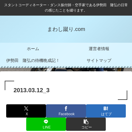
スタントコーディネーター・ダンス振付師・空手家である伊勢田 隆弘の日常
の感じたことを綴ります。
まわし蹴り.com
ホーム
運営者情報
伊勢田 隆弘の待機晩成記！
サイトマップ
2013.03.12_3
X
Facebook
はてブ
LINE
コピー