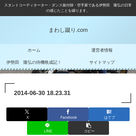
スタントコーディネーター・ダンス振付師・空手家である伊勢田 隆弘の日常
の感じたことを綴ります。
まわし蹴り.com
ホーム
運営者情報
伊勢田 隆弘の待機晩成記！
サイトマップ
2014-06-30 18.23.31
X
Facebook
はてブ
LINE
コピー