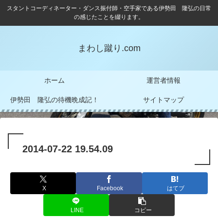
スタントコーディネーター・ダンス振付師・空手家である伊勢田 隆弘の日常
の感じたことを綴ります。
まわし蹴り.com
ホーム
運営者情報
伊勢田 隆弘の待機晩成記！
サイトマップ
2014-07-22 19.54.09
X
Facebook
はてブ
LINE
コピー