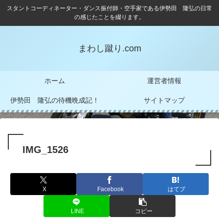
スタントコーディネーター・ダンス振付師・空手家である伊勢田 隆弘の日常
の感じたことを綴ります。
まわし蹴り.com
ホーム
運営者情報
伊勢田 隆弘の待機晩成記！
サイトマップ
IMG_1526
X
Facebook
はてブ
LINE
コピー