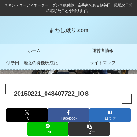
スタントコーディネーター・ダンス振付師・空手家である伊勢田 隆弘の日常
の感じたことを綴ります。
まわし蹴り.com
ホーム
運営者情報
伊勢田 隆弘の待機晩成記！
サイトマップ
20150221_043407722_iOS
X
Facebook
はてブ
LINE
コピー