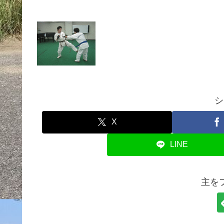
シ
X
LINE
主を