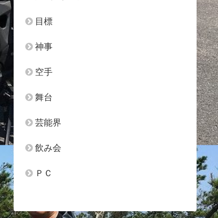
目標
神事
空手
舞台
芸能界
飲み会
ＰＣ