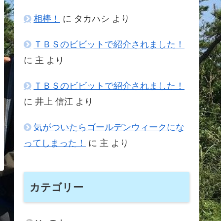
相棒！
に
タカハシ
より
ＴＢＳのビビットで紹介されました！
に
主
より
ＴＢＳのビビットで紹介されました！
に
井上 信江
より
気がついたらゴールデンウィークにな
ってしまった！
に
主
より
カテゴリー