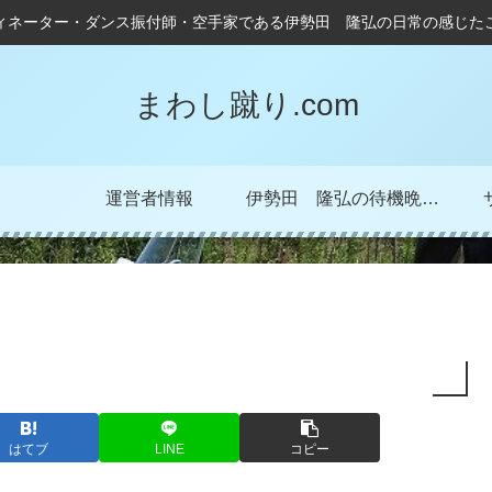
ィネーター・ダンス振付師・空手家である伊勢田 隆弘の日常の感じた
まわし蹴り.com
運営者情報
伊勢田 隆弘の待機晩成記！
はてブ
LINE
コピー