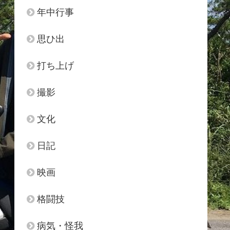
年中行事
思ひ出
打ち上げ
撮影
文化
日記
映画
格闘技
病気・怪我