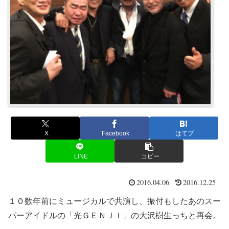
X
Facebook
はてブ
LINE
コピー
2016.04.06
2016.12.25
１０数年前にミュージカルで共演し、振付もしたあのスー
パーアイドルの「光ＧＥＮＪＩ」の大沢樹生っちと再会。