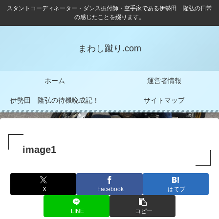
スタントコーディネーター・ダンス振付師・空手家である伊勢田 隆弘の日常
の感じたことを綴ります。
まわし蹴り.com
ホーム
運営者情報
伊勢田 隆弘の待機晩成記！
サイトマップ
image1
X
Facebook
はてブ
LINE
コピー