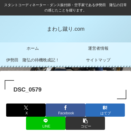
スタントコーディネーター・ダンス振付師・空手家である伊勢田 隆弘の日常
の感じたことを綴ります。
まわし蹴り.com
ホーム
運営者情報
伊勢田 隆弘の待機晩成記！
サイトマップ
DSC_0579
X
Facebook
はてブ
LINE
コピー