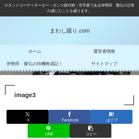
スタントコーディネーター・ダンス振付師・空手家である伊勢田 隆弘の日常
の感じたことを綴ります。
まわし蹴り.com
ホーム
運営者情報
伊勢田 隆弘の待機晩成記！
サイトマップ
image3
X
Facebook
はてブ
LINE
コピー