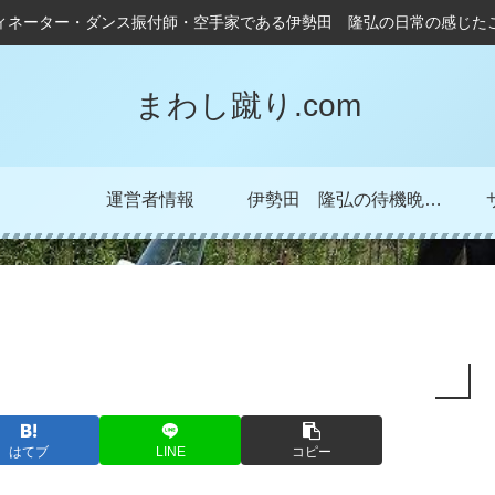
ィネーター・ダンス振付師・空手家である伊勢田 隆弘の日常の感じた
まわし蹴り.com
運営者情報
伊勢田 隆弘の待機晩成記！
はてブ
LINE
コピー