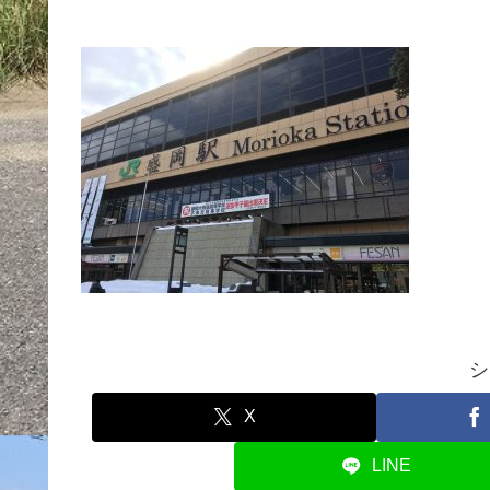
シ
X
LINE