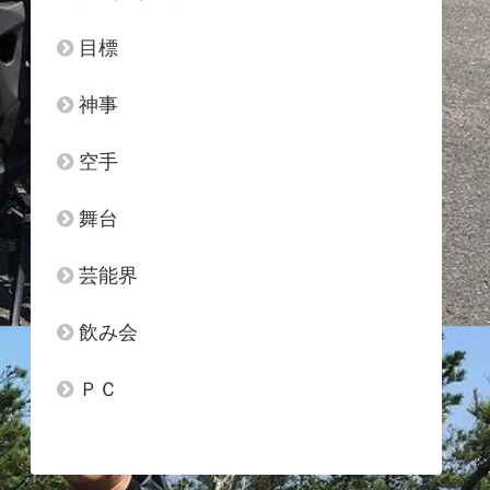
目標
神事
空手
舞台
芸能界
飲み会
ＰＣ