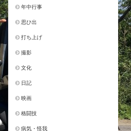
年中行事
思ひ出
打ち上げ
撮影
文化
日記
映画
格闘技
病気・怪我