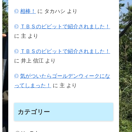
相棒！
に
タカハシ
より
ＴＢＳのビビットで紹介されました！
に
主
より
ＴＢＳのビビットで紹介されました！
に
井上 信江
より
気がついたらゴールデンウィークにな
ってしまった！
に
主
より
カテゴリー