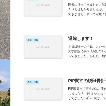
医者に行ってきました。診
きりとはわかりませんが、３
てきません。すべてが驚くほど
退院します！
病気・怪我
本日は唯一の「親」といっ
大学病院に手術入院してい
ってきました。あした、地元
PIP関節の脱臼骨
病気・怪我
PIP関節って言うのは、
しました(T_T)ちょっと
してました(ﾟдﾟ)！実は、