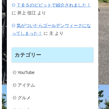
ＴＢＳのビビットで紹介されました！
に
井上 信江
より
気がついたらゴールデンウィークにな
ってしまった！
に
主
より
カテゴリー
YouTube
アイテム
グルメ