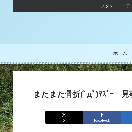
スタントコーデ
ホーム
またまた骨折(ﾟдﾟ)ﾏｽﾞｰ 見
X
Facebook