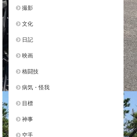
撮影
文化
日記
映画
格闘技
病気・怪我
目標
神事
空手