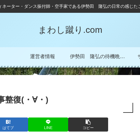
ィネーター・ダンス振付師・空手家である伊勢田 隆弘の日常の感じた
まわし蹴り.com
運営者情報
伊勢田 隆弘の待機晩成記！
事整復(・∀・)
はてブ
LINE
コピー