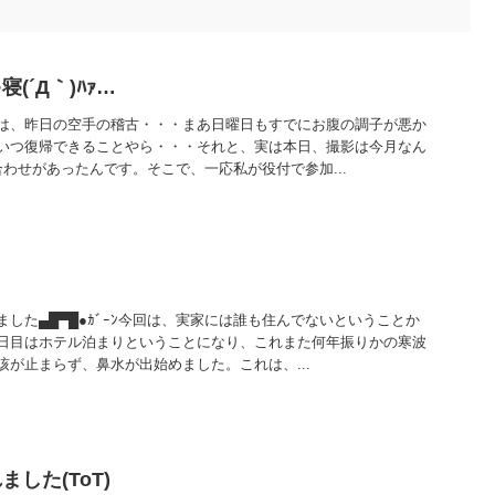
(´Д｀)ﾊｧ…
は、昨日の空手の稽古・・・まあ日曜日もすでにお腹の調子が悪か
いつ復帰できることやら・・・それと、実は本日、撮影は今月なん
わせがあったんです。そこで、一応私が役付で参加...
・
した▄█▀█●ｶﾞｰﾝ今回は、実家には誰も住んでないということか
日目はホテル泊まりということになり、これまた何年振りかの寒波
が止まらず、鼻水が出始めました。これは、...
した(ToT)