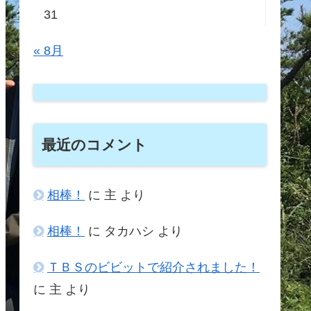
31
« 8月
最近のコメント
相棒！
に
主
より
相棒！
に
タカハシ
より
ＴＢＳのビビットで紹介されました！
に
主
より