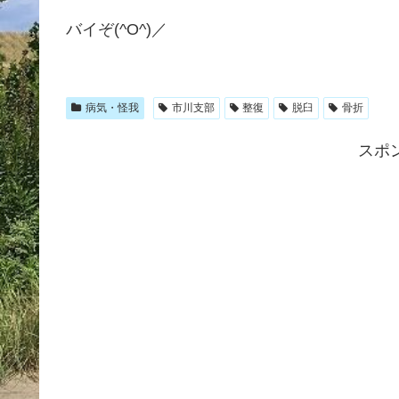
バイぞ(^O^)／
病気・怪我
市川支部
整復
脱臼
骨折
スポ