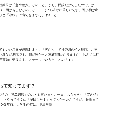
断結果は「急性腸炎」とのこと。まあ、問診だけでしたので、はっ
日間は苦しむとのこと・・・(ToT)確かに苦しいです。固形物は出
「液状」で出てきます(´Д｀)ﾊｧ…と...
てもいい叔父が退院します。「肺がん」で神奈川の特大病院、北里
た叔父が退院です。我が家から片道2時間かかりますが、お迎えに行
高知に帰ります。ステージでいうところの「１」...
折って知ってます？
手の指の「第二関節」のことを言います。先日、おもっきり「突き指」
ね・・・やってすぐに「脱臼した！」ってわかったんですが、骨折まで
２０数年前、大学生の時に、脱臼剥離...