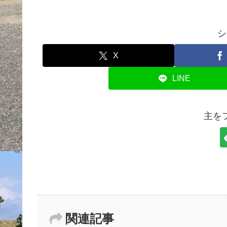
シ
X
LINE
主を
関連記事