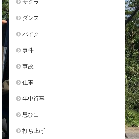
サクラ
ダンス
バイク
事件
事故
仕事
年中行事
思ひ出
打ち上げ