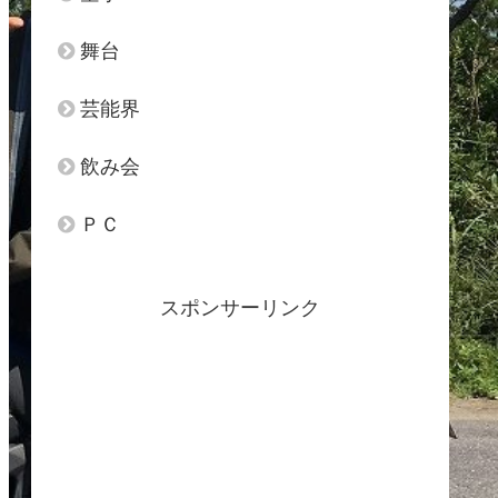
舞台
芸能界
飲み会
ＰＣ
スポンサーリンク