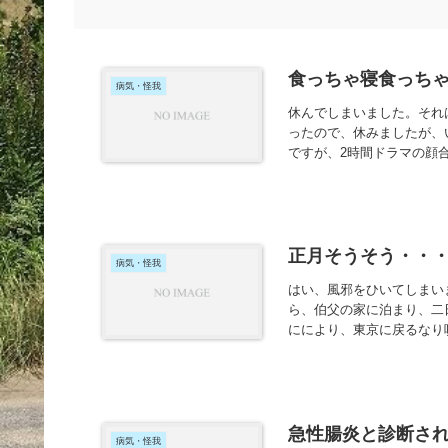
食っちゃ寝食っちゃ寝
病気・怪我
休んでしまいました。それ
ったので、休みましたが、
ですが、2時間ドラマの顔合
正月そうそう・・
病気・怪我
はい、風邪をひいてしまいま
ら、伯父の家に泊まり、二
ににより、東京に戻るなり咳
急性腸炎と診断されま
病気・怪我