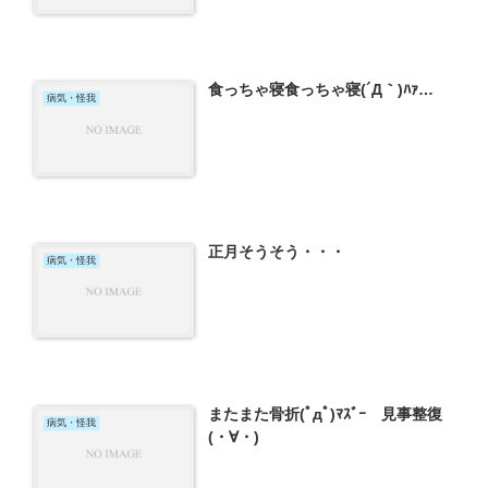
食っちゃ寝食っちゃ寝(´Д｀)ﾊｧ…
病気・怪我
正月そうそう・・・
病気・怪我
またまた骨折(ﾟдﾟ)ﾏｽﾞｰ 見事整復
病気・怪我
(・∀・)