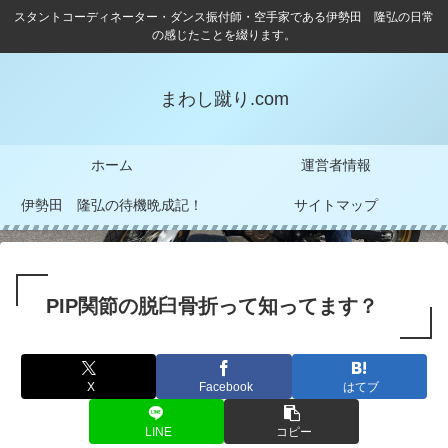
スタントコーディネーター・ダンス振付師・空手家である伊勢田 隆弘の日常
の感じたことを綴ります。
まわし蹴り.com
ホーム
運営者情報
伊勢田 隆弘の待機晩成記！
サイトマップ
PIP関節の脱臼骨折って知ってます？
X
Facebook
はてブ
LINE
コピー