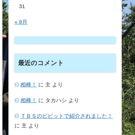
31
« 8月
最近のコメント
相棒！
に
主
より
相棒！
に
タカハシ
より
ＴＢＳのビビットで紹介されました！
に
主
より