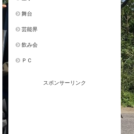
舞台
芸能界
飲み会
ＰＣ
スポンサーリンク