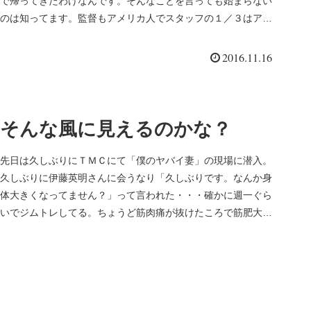
で帰ってきたわけなんです。そんなことを言っても始まらない
のは知ってます。監督もアメリカ人でスタッフの１／３はアメ
リカ人。感覚の誤...
2016.11.16
そんな風に見えるのかな？
先日は久しぶりにＴＭＣにて「僕のヤバイ妻」の現場に潜入。
久しぶりに伊藤英明さんに会うなり「久しぶりです。なんか身
体大きくなってません？」って言われた・・・確かに週一ぐら
いでジムトレしてる。ちょうど筋肉痛が抜けたころで筋肥大も
あったとは思うけ...