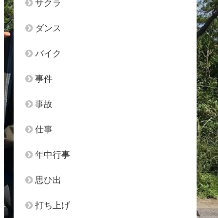
サクラ
ダンス
バイク
事件
事故
仕事
年中行事
思ひ出
打ち上げ