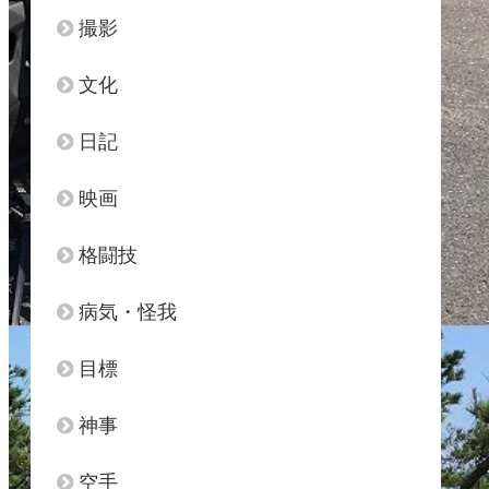
撮影
文化
日記
映画
格闘技
病気・怪我
目標
神事
空手