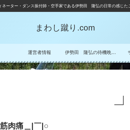
ィネーター・ダンス振付師・空手家である伊勢田 隆弘の日常の感じた
まわし蹴り.com
運営者情報
伊勢田 隆弘の待機晩成記！
筋肉痛＿|￣|○