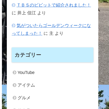
ＴＢＳのビビットで紹介されました！
に
井上 信江
より
気がついたらゴールデンウィークにな
ってしまった！
に
主
より
カテゴリー
YouTube
アイテム
グルメ