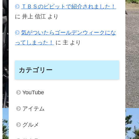
ＴＢＳのビビットで紹介されました！
に
井上 信江
より
気がついたらゴールデンウィークにな
ってしまった！
に
主
より
カテゴリー
YouTube
アイテム
グルメ