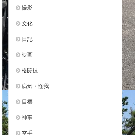
撮影
文化
日記
映画
格闘技
病気・怪我
目標
神事
空手