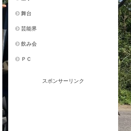
舞台
芸能界
飲み会
ＰＣ
スポンサーリンク