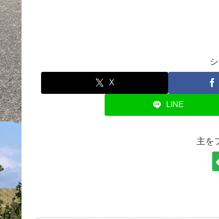
シ
X
LINE
主を