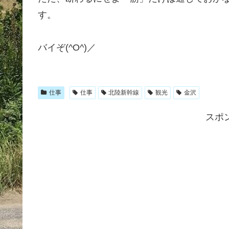
す。
バイぞ(^O^)／
仕事
仕事
北陸新幹線
観光
金沢
スポ