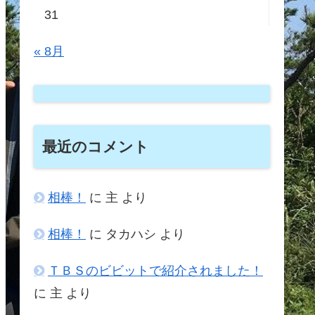
31
« 8月
最近のコメント
相棒！
に
主
より
相棒！
に
タカハシ
より
ＴＢＳのビビットで紹介されました！
に
主
より