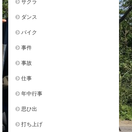
サクラ
ダンス
バイク
事件
事故
仕事
年中行事
思ひ出
打ち上げ